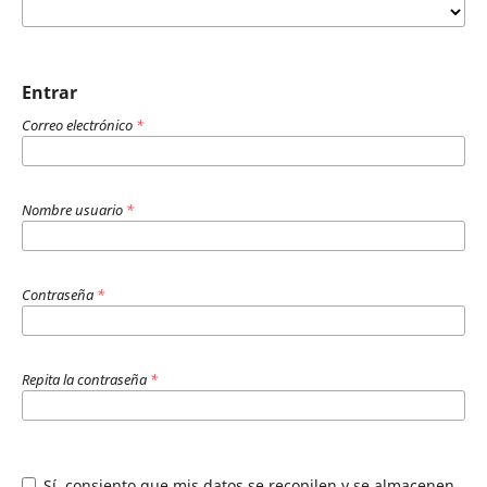
Entrar
Correo electrónico
*
Nombre usuario
*
Contraseña
*
Repita la contraseña
*
Sí, consiento que mis datos se recopilen y se almacenen