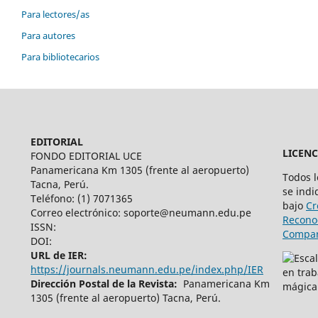
Para lectores/as
Para autores
Para bibliotecarios
EDITORIAL
LICENC
FONDO EDITORIAL UCE
Panamericana Km 1305 (frente al aeropuerto)
Todos 
Tacna, Perú.
se indi
Teléfono: (1) 7071365
bajo
Cr
Correo electrónico: soporte@neumann.edu.pe
Recono
ISSN:
Compart
DOI:
URL de IER:
https://journals.neumann.edu.pe/index.php/IER
Dirección Postal de la Revista:
Panamericana Km
1305 (frente al aeropuerto) Tacna, Perú.